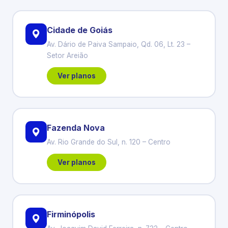
Cidade de Goiás
Av. Dário de Paiva Sampaio, Qd. 06, Lt. 23 –
Setor Areião
Ver planos
Fazenda Nova
Av. Rio Grande do Sul, n. 120 – Centro
Ver planos
Firminópolis