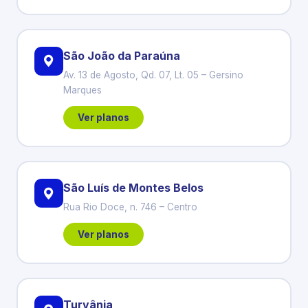
São João da Paraúna
Av. 13 de Agosto, Qd. 07, Lt. 05 – Gersino
Marques
Ver planos
São Luís de Montes Belos
Rua Rio Doce, n. 746 – Centro
Ver planos
Turvânia