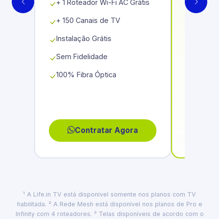
+ 1 Roteador Wi-Fi AC Grátis
+ 1 Rot
+ 150 Canais de TV
+ 150 C
Séries
Instalação Grátis
Instala
Sem Fidelidade
Sem Fid
100% Fibra Óptica
100% Fi
Contratar Agora
C
¹ A Life.in TV está disponível somente nos planos com TV
habilitada. ² A Rede Mesh está disponível nos planos de Pro e
Infinity com 4 roteadores. ³ Telas disponíveis de acordo com o