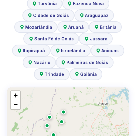
Turvânia
Fazenda Nova
Cidade de Goiás
Araguapaz
Mozarlândia
Aruanã
Britânia
Santa Fé de Goiás
Jussara
Itapirapuã
Israelândia
Anicuns
Nazário
Palmeiras de Goiás
Trindade
Goiânia
+
−