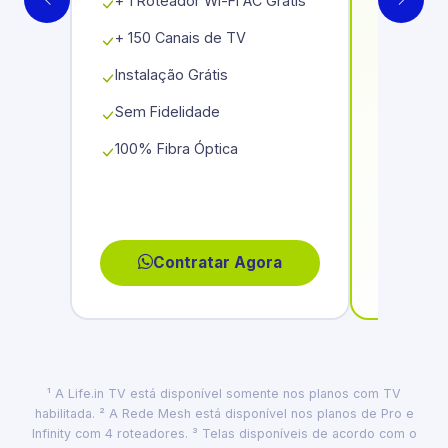
+ 1 Roteador Wi-Fi AC Grátis
+ 1 Rot
+ 150 Canais de TV
+ 150 C
Séries
Instalação Grátis
Instala
Sem Fidelidade
Sem Fid
100% Fibra Óptica
100% Fi
Contratar Agora
C
¹ A Life.in TV está disponível somente nos planos com TV
habilitada. ² A Rede Mesh está disponível nos planos de Pro e
Infinity com 4 roteadores. ³ Telas disponíveis de acordo com o